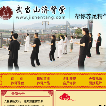
首 页
祖师堂主
各地师资
免费视频
养肾课程
养肾产品
会员评价
面授照片
最新公告
了解最新资讯，请关注微信公众