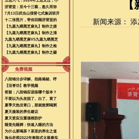
五运六气：2024年土运太过，小
【
济肾堂：至今十三载，愈久而弥
7月13日武当山强肾七式集训班开
十二张照片，带你回顾济肾堂的
新闻来源： 添加时
【九蒸九晒黑芝麻丸】制作之搓
【九蒸九晒黑芝麻丸】制作之清
九蒸九晒黑芝麻VS九蒸九晒黑芝
【九蒸九晒黑芝麻丸】制作之检
【九蒸九晒黑芝麻丸】制作之砸
免费视频
八段锦分步详解、劲路揭秘、呼
【活脊功】教学视频
答疑：八段锦应该练哪个版本？
不要以为头发脱了、白了、黄了
夏季天热没胃口，那就熬粥喝粥
夏天服装的养生建议
夏天更应注重颈椎防护
睡觉先睡脚：快速入睡的方法
为什么要喝茶？茶里的养生之道
逸仙老师2022年春陈式太极拳实