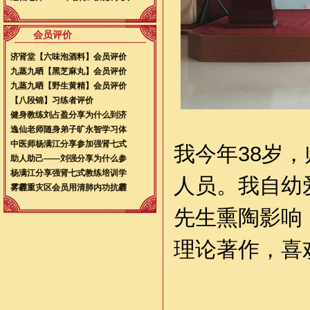
会员评价
济肾堂【六味泡酒料】会员评价
九蒸九晒【黑芝麻丸】会员评价
九蒸九晒【野生黄精】会员评价
【八段锦】习练者评价
健身教练刘占盈分享为什么到济
逸仙老师随身弟子旷永智学习体
中医师杨满江分享参加强肾七式
我今年38岁
助人助己——刘强分享为什么参
杨满江分享强肾七式教练培训学
人员。我自幼
雾霾重灾区会员用清肺内功抗霾
先生熏陶影响
理论著作，喜