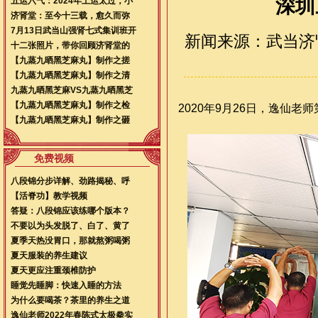
深圳
五运六气：2024年土运太过，小
济肾堂：至今十三载，愈久而弥
7月13日武当山强肾七式集训班开
新闻来源：武当济肾堂 
十二张照片，带你回顾济肾堂的
【九蒸九晒黑芝麻丸】制作之搓
【九蒸九晒黑芝麻丸】制作之清
九蒸九晒黑芝麻VS九蒸九晒黑芝
【九蒸九晒黑芝麻丸】制作之检
2020年9月26日，逸仙
【九蒸九晒黑芝麻丸】制作之砸
免费视频
八段锦分步详解、劲路揭秘、呼
【活脊功】教学视频
答疑：八段锦应该练哪个版本？
不要以为头发脱了、白了、黄了
夏季天热没胃口，那就熬粥喝粥
夏天服装的养生建议
夏天更应注重颈椎防护
睡觉先睡脚：快速入睡的方法
为什么要喝茶？茶里的养生之道
逸仙老师2022年春陈式太极拳实