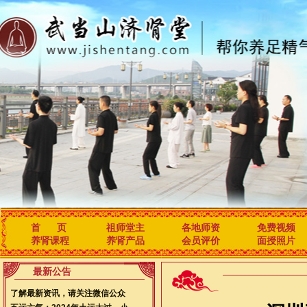
首 页
祖师堂主
各地师资
免费视频
养肾课程
养肾产品
会员评价
面授照片
最新公告
了解最新资讯，请关注微信公众