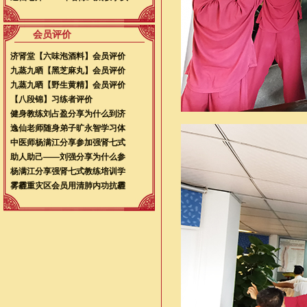
会员评价
济肾堂【六味泡酒料】会员评价
九蒸九晒【黑芝麻丸】会员评价
九蒸九晒【野生黄精】会员评价
【八段锦】习练者评价
健身教练刘占盈分享为什么到济
逸仙老师随身弟子旷永智学习体
中医师杨满江分享参加强肾七式
助人助己——刘强分享为什么参
杨满江分享强肾七式教练培训学
雾霾重灾区会员用清肺内功抗霾