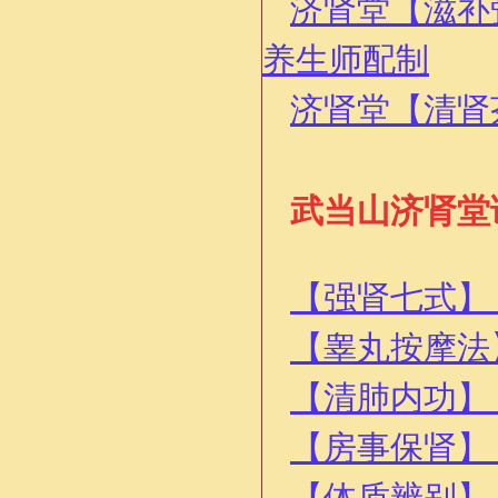
济肾堂【滋补
养生师配制
济肾堂【清肾
武当山济肾堂
【强肾七式】
【睾丸按摩法
【清肺内功】
【房事保肾】