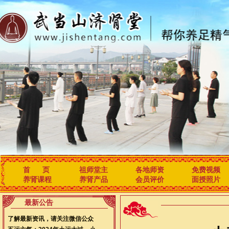
首 页
祖师堂主
各地师资
免费视频
养肾课程
养肾产品
会员评价
面授照片
最新公告
了解最新资讯，请关注微信公众