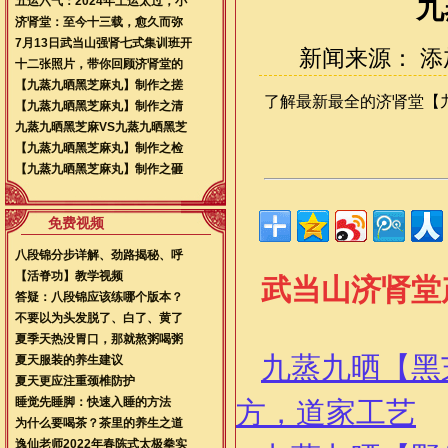
九
五运六气：2024年土运太过，小
济肾堂：至今十三载，愈久而弥
7月13日武当山强肾七式集训班开
新闻来源： 添加时
十二张照片，带你回顾济肾堂的
【九蒸九晒黑芝麻丸】制作之搓
了解最新最全的济肾堂【
【九蒸九晒黑芝麻丸】制作之清
九蒸九晒黑芝麻VS九蒸九晒黑芝
【九蒸九晒黑芝麻丸】制作之检
【九蒸九晒黑芝麻丸】制作之砸
免费视频
八段锦分步详解、劲路揭秘、呼
【活脊功】教学视频
武当山济肾堂
答疑：八段锦应该练哪个版本？
不要以为头发脱了、白了、黄了
夏季天热没胃口，那就熬粥喝粥
九蒸九晒【黑
夏天服装的养生建议
夏天更应注重颈椎防护
睡觉先睡脚：快速入睡的方法
方，道家工艺
为什么要喝茶？茶里的养生之道
逸仙老师2022年春陈式太极拳实