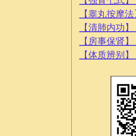
【强肾七式】
【睾丸按摩法
【清肺内功】
【房事保肾】
【体质辨别】