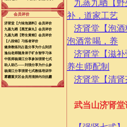
九蒸九晒【野
补，道家工艺
会员评价
济肾堂【六味泡酒料】会员评价
济肾堂【泡酒
九蒸九晒【黑芝麻丸】会员评价
九蒸九晒【野生黄精】会员评价
泡酒常喝，养
【八段锦】习练者评价
健身教练刘占盈分享为什么到济
济肾堂【滋补
逸仙老师随身弟子旷永智学习体
中医师杨满江分享参加强肾七式
养生师配制
助人助己——刘强分享为什么参
杨满江分享强肾七式教练培训学
济肾堂【清肾
雾霾重灾区会员用清肺内功抗霾
武当山济肾堂