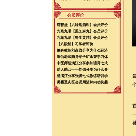
会员评价
济肾堂【六味泡酒料】会员评价
九蒸九晒【黑芝麻丸】会员评价
九蒸九晒【野生黄精】会员评价
【八段锦】习练者评价
健身教练刘占盈分享为什么到济
逸仙老师随身弟子旷永智学习体
中医师杨满江分享参加强肾七式
助人助己——刘强分享为什么参
杨满江分享强肾七式教练培训学
雾霾重灾区会员用清肺内功抗霾