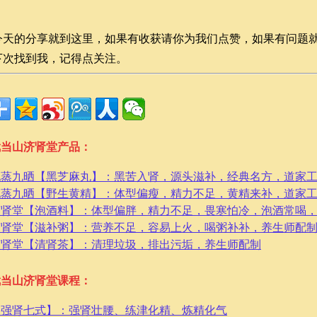
今天的分享就到这里，如果有收获请你为我们点赞，如果有问题
下次找到我，记得点关注。
武当山济肾堂产品：
九蒸九晒【黑芝麻丸】：黑苦入肾，源头滋补，经典名方，道家
九蒸九晒【野生黄精】：体型偏瘦，精力不足，黄精来补，道家
济肾堂【泡酒料】：体型偏胖，精力不足，畏寒怕冷，泡酒常喝
济肾堂【滋补粥】：营养不足，容易上火，喝粥补补，养生师配
济肾堂【清肾茶】：清理垃圾，排出污垢，养生师配制
武当山济肾堂课程：
【强肾七式】：强肾壮腰、练津化精、炼精化气