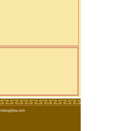
极能量第四期八
佛山沁燃瑜伽第一期八
深圳三极能量第三期八
ang@qq.com