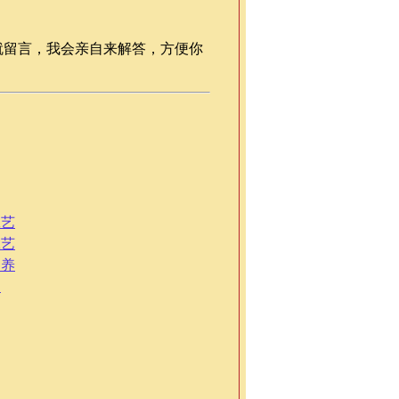
就留言，我会亲自来解答，方便你
工艺
工艺
，养
制