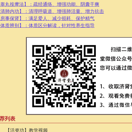
【睾丸按摩法】：疏经通络、增强功能、阴囊干爽
【清肺内功】：清理呼吸道、增强肺活量、增力抗击
【房事保肾】：满足爱人、减少损耗、保护精气
【体质辨别】：体质区分解读，针对性养生指导
荐列表
【活脊功】教学视频