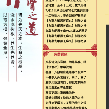
五运六气：2024年土运太过，小
济肾堂：至今十三载，愈久而弥
7月13日武当山强肾七式集训班开
十二张照片，带你回顾济肾堂的
【九蒸九晒黑芝麻丸】制作之搓
【九蒸九晒黑芝麻丸】制作之清
九蒸九晒黑芝麻VS九蒸九晒黑芝
【九蒸九晒黑芝麻丸】制作之检
【九蒸九晒黑芝麻丸】制作之砸
免费视频
八段锦分步详解、劲路揭秘、呼
【活脊功】教学视频
答疑：八段锦应该练哪个版本？
不要以为头发脱了、白了、黄了
夏季天热没胃口，那就熬粥喝粥
夏天服装的养生建议
夏天更应注重颈椎防护
睡觉先睡脚：快速入睡的方法
为什么要喝茶？茶里的养生之道
逸仙老师2022年春陈式太极拳实