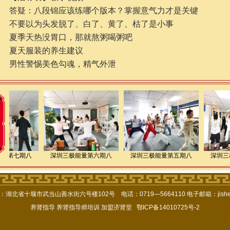
答疑：八段锦应该练哪个版本？掌握意气力才是关键
不要以为头发脱了、白了、黄了、枯了是小事
夏季天热没胃口，那就熬粥喝粥吧
夏天服装的养生建议
男性警惕美色勾魂，精气外泄
能量第七期八
深圳三极能量第六期八
深圳三极能量第五期八
深圳三
北省十堰市武当山善水街六号楼102号 电话：0719—5664110 电子邮箱：jishent
养肾指导
养肾指导师培训
加盟济肾堂
鄂ICP备14010725号-2