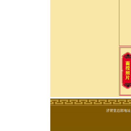
逸仙老师九华山传授道
深圳三极
济肾堂总部地址：湖