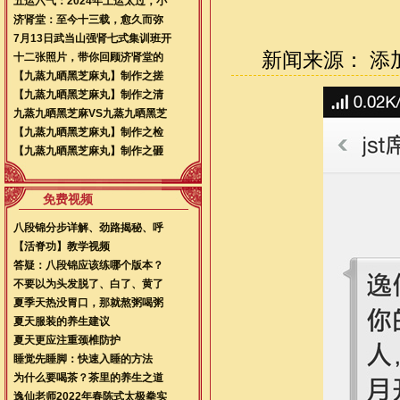
五运六气：2024年土运太过，小
济肾堂：至今十三载，愈久而弥
7月13日武当山强肾七式集训班开
新闻来源： 添加时
十二张照片，带你回顾济肾堂的
【九蒸九晒黑芝麻丸】制作之搓
【九蒸九晒黑芝麻丸】制作之清
九蒸九晒黑芝麻VS九蒸九晒黑芝
【九蒸九晒黑芝麻丸】制作之检
【九蒸九晒黑芝麻丸】制作之砸
免费视频
八段锦分步详解、劲路揭秘、呼
【活脊功】教学视频
答疑：八段锦应该练哪个版本？
不要以为头发脱了、白了、黄了
夏季天热没胃口，那就熬粥喝粥
夏天服装的养生建议
夏天更应注重颈椎防护
睡觉先睡脚：快速入睡的方法
为什么要喝茶？茶里的养生之道
逸仙老师2022年春陈式太极拳实