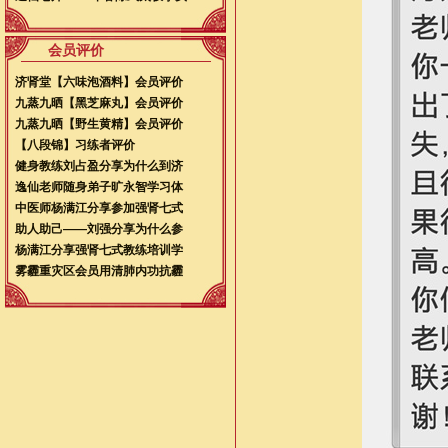
会员评价
济肾堂【六味泡酒料】会员评价
九蒸九晒【黑芝麻丸】会员评价
九蒸九晒【野生黄精】会员评价
【八段锦】习练者评价
健身教练刘占盈分享为什么到济
逸仙老师随身弟子旷永智学习体
中医师杨满江分享参加强肾七式
助人助己——刘强分享为什么参
杨满江分享强肾七式教练培训学
雾霾重灾区会员用清肺内功抗霾