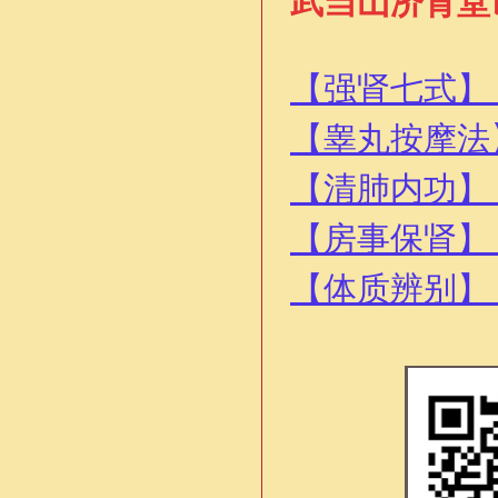
武当山济肾堂
【强肾七式】
【睾丸按摩法
【清肺内功】
【房事保肾】
【体质辨别】