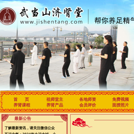
首 页
祖师堂主
各地师资
免费视频
养肾课程
养肾产品
会员评价
面授照片
最新公告
了解最新资讯，请关注微信公众