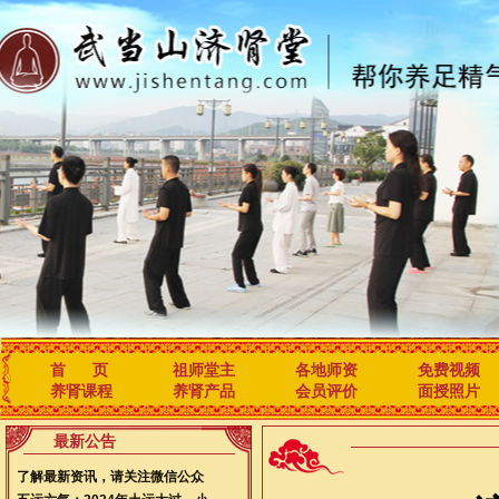
首 页
祖师堂主
各地师资
免费视频
养肾课程
养肾产品
会员评价
面授照片
最新公告
了解最新资讯，请关注微信公众