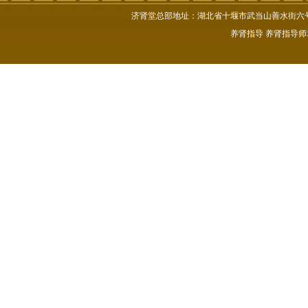
济肾堂总部地址：湖北省十堰市武当山善水街六号楼102号
养肾指导
养肾指导师
逸仙老师九华山传授道
深圳三极能量第七期八
深圳三极能量