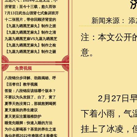
五运六气：2024年土运太过，小
济肾堂：至今十三载，愈久而弥
7月13日武当山强肾七式集训班开
新闻来源： 添加时
十二张照片，带你回顾济肾堂的
【九蒸九晒黑芝麻丸】制作之搓
【九蒸九晒黑芝麻丸】制作之清
注：本文公开
九蒸九晒黑芝麻VS九蒸九晒黑芝
【九蒸九晒黑芝麻丸】制作之检
意。
【九蒸九晒黑芝麻丸】制作之砸
免费视频
八段锦分步详解、劲路揭秘、呼
【活脊功】教学视频
答疑：八段锦应该练哪个版本？
2月27日早
不要以为头发脱了、白了、黄了
夏季天热没胃口，那就熬粥喝粥
夏天服装的养生建议
下着小雨，气
夏天更应注重颈椎防护
睡觉先睡脚：快速入睡的方法
挂上了冰凌，
为什么要喝茶？茶里的养生之道
逸仙老师2022年春陈式太极拳实