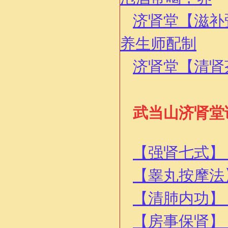
济肾堂【滋补
养生师配制
济肾堂【清肾
武当山济肾堂
【强肾七式】
【睾丸按摩法
【清肺内功】
【房事保肾】