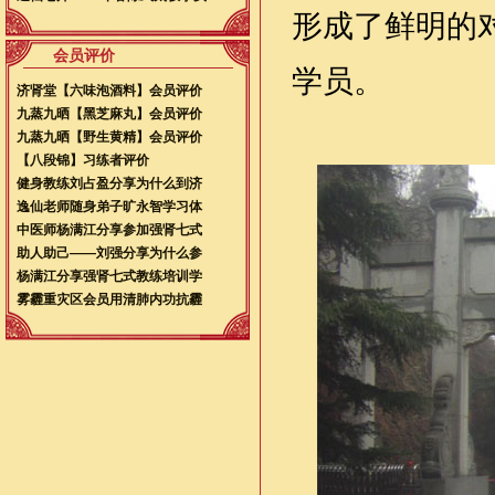
形成了鲜明的
会员评价
学员。
济肾堂【六味泡酒料】会员评价
九蒸九晒【黑芝麻丸】会员评价
九蒸九晒【野生黄精】会员评价
【八段锦】习练者评价
健身教练刘占盈分享为什么到济
逸仙老师随身弟子旷永智学习体
中医师杨满江分享参加强肾七式
助人助己——刘强分享为什么参
杨满江分享强肾七式教练培训学
雾霾重灾区会员用清肺内功抗霾